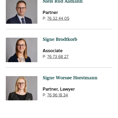
Niels Rud Aamann
Partner
P:
76 32 44 05
Signe Brodtkorb
Associate
P:
76 73 68 27
Signe Worsøe Horstmann
Partner, Lawyer
P:
76 96 18 34