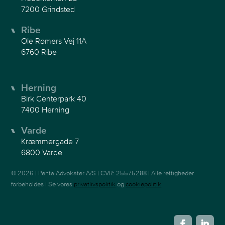
7200 Grindsted
Ribe
Ole Rømers Vej 11A
6760 Ribe
Herning
Birk Centerpark 40
7400 Herning
Varde
Kræmmergade 7
6800 Varde
© 2026 | Penta Advokater A/S | CVR: 25575288 | Alle rettigheder
forbeholdes | Se vores
privatlivspolitik
og
cookiepolitik