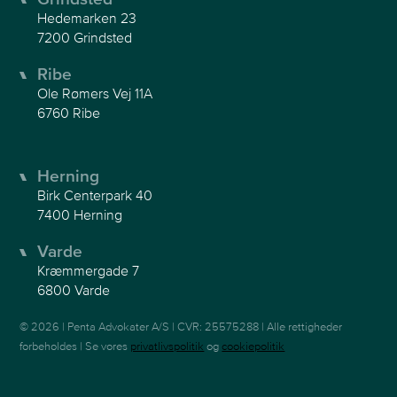
Hedemarken 23
7200 Grindsted
Ribe
Ole Rømers Vej 11A
6760 Ribe
Herning
Birk Centerpark 40
7400 Herning
Varde
Kræmmergade 7
6800 Varde
© 2026 | Penta Advokater A/S | CVR: 25575288 | Alle rettigheder
forbeholdes | Se vores
privatlivspolitik
og
cookiepolitik