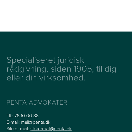
Specialiseret juridisk
rådgivning, siden 1905, til dig
eller din virksomhed.
PENTA ADVOKATER
Tlf.:
76 10 00 88
E-mail:
mail@penta.dk
Sikker mail:
sikkermail@penta.dk