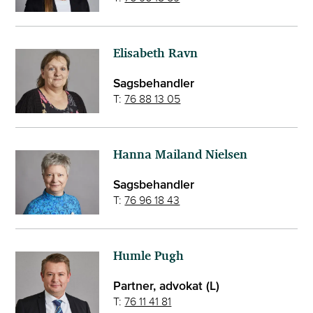
Elisabeth Ravn
Sagsbehandler
T:
76 88 13 05
Hanna Mailand Nielsen
Sagsbehandler
T:
76 96 18 43
Humle Pugh
Partner, advokat (L)
T:
76 11 41 81