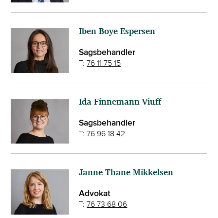
Iben Boye Espersen
Sagsbehandler
T:
76 11 75 15
Ida Finnemann Viuff
Sagsbehandler
T:
76 96 18 42
Janne Thane Mikkelsen
Advokat
T:
76 73 68 06