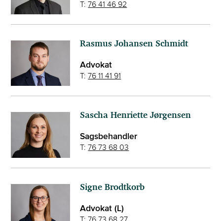
T:
76 41 46 92
Rasmus Johansen Schmidt
Advokat
T:
76 11 41 91
Sascha Henriette Jørgensen
Sagsbehandler
T:
76 73 68 03
Signe Brodtkorb
Advokat (L)
T:
76 73 68 27