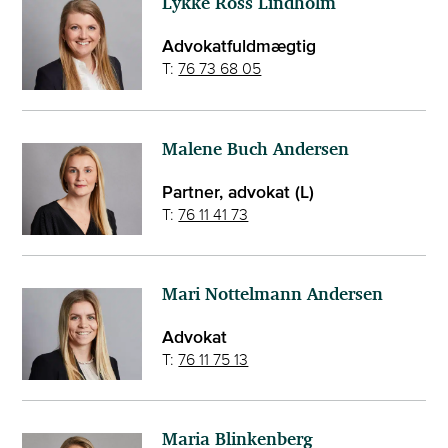
Lykke Ross Lindholm
Advokatfuldmægtig
T:
76 73 68 05
Malene Buch Andersen
Partner, advokat (L)
T:
76 11 41 73
Mari Nottelmann Andersen
Advokat
T:
76 11 75 13
Maria Blinkenberg