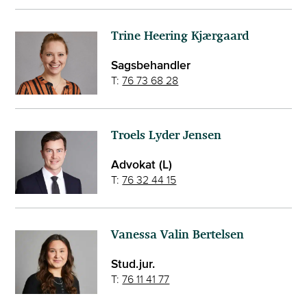
Trine Heering Kjærgaard
Sagsbehandler
T:
76 73 68 28
Troels Lyder Jensen
Advokat (L)
T:
76 32 44 15
Vanessa Valin Bertelsen
Stud.jur.
T:
76 11 41 77