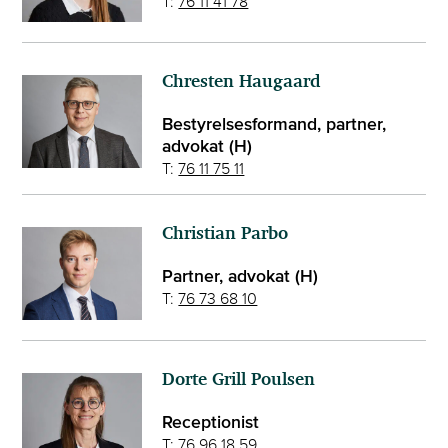
T:
76 11 41 78
Chresten Haugaard
Bestyrelsesformand, partner,
advokat (H)
T:
76 11 75 11
Christian Parbo
Partner, advokat (H)
T:
76 73 68 10
Dorte Grill Poulsen
Receptionist
T:
76 96 18 59