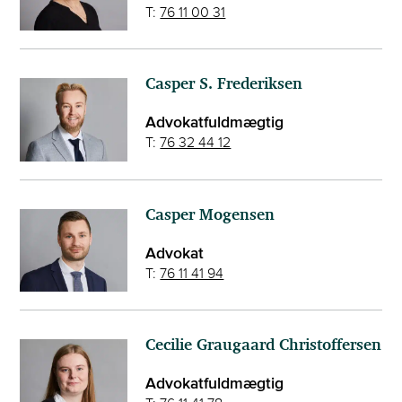
T:
76 11 00 31
Casper S. Frederiksen
Advokatfuldmægtig
T:
76 32 44 12
Casper Mogensen
Advokat
T:
76 11 41 94
Cecilie Graugaard Christoffersen
Advokatfuldmægtig