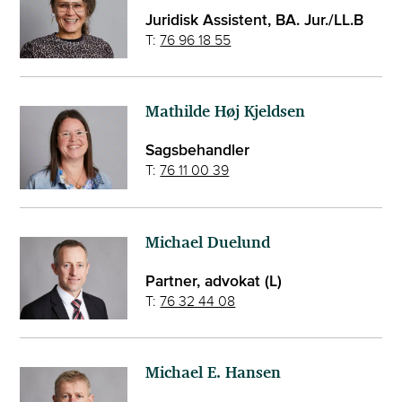
Juridisk Assistent, BA. Jur./LL.B
T:
76 96 18 55
Mathilde Høj Kjeldsen
Sagsbehandler
T:
76 11 00 39
Michael Duelund
Partner, advokat (L)
T:
76 32 44 08
Michael E. Hansen