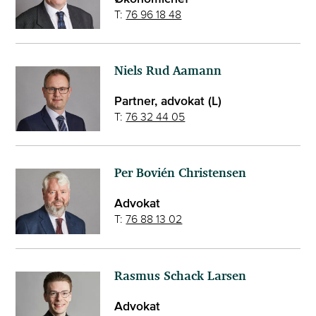
T:
76 96 18 48
Niels Rud Aamann
Partner, advokat (L)
T:
76 32 44 05
Per Bovién Christensen
Advokat
T:
76 88 13 02
Rasmus Schack Larsen
Advokat