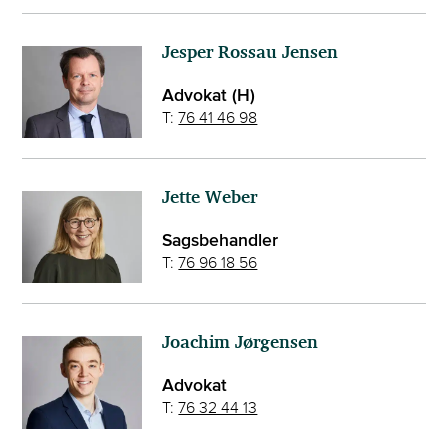
Jesper Rossau Jensen
Advokat (H)
T:
76 41 46 98
Jette Weber
Sagsbehandler
T:
76 96 18 56
Joachim Jørgensen
Advokat
T:
76 32 44 13