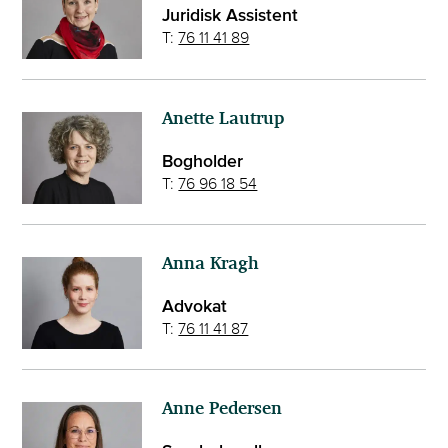
Juridisk Assistent
T:
76 11 41 89
Anette Lautrup
Bogholder
T:
76 96 18 54
Anna Kragh
Advokat
T:
76 11 41 87
Anne Pedersen