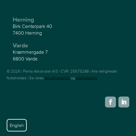
Herning
Birk Centerpark 40
7400 Herning
Varde
Kræmmergade 7
6800 Varde
© 2026 | Penta Advokater A/S | CVR: 25575288 | Alle rettigheder
forbeholdes | Se vores
privatlivspolitik
og
cookiepolitik
English