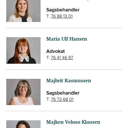
Sagsbehandler
T:
76 88 13 01
Maria Ulf Hansen
Advokat
T:
76 41 46 97
Majbrit Rasmussen
Sagsbehandler
T:
76 73 68 01
Majken Veloso Klausen