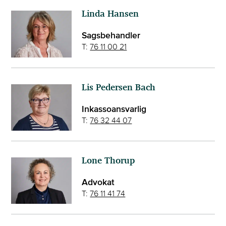
Linda Hansen
Sagsbehandler
T:
76 11 00 21
Lis Pedersen Bach
Inkassoansvarlig
T:
76 32 44 07
Lone Thorup
Advokat
T:
76 11 41 74