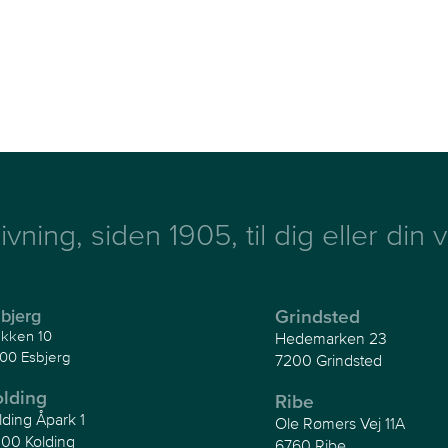
ivning, siden 1905, til dig eller din
bjerg
Grindsted
kken 10
Hedemarken 23
00 Esbjerg
7200 Grindsted
olding
Ribe
lding Åpark 1
Ole Rømers Vej 11A
00 Kolding
6760 Ribe