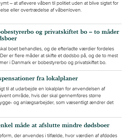
t – at aflevere våben til politiet uden at blive sigtet for
else eller overtrædelse af våbenloven.
bobestyrerbo og privatskiftet bo – to måder
dsboer
skal boet behandles, og de efterladte værdier fordeles
Der er flere måder at skifte et dødsbo på, og de to mest
rmer i Danmark er bobestyrerbo og privatskiftet bo.
spensationer fra lokalplaner
t til at udarbejde en lokalplan for anvendelsen af
ivent område, hvis der skal gennemføres større
bygge- og anlægsarbejder, som væsentligt ændrer det
nkel måde at afslutte mindre dødsboer
eform, der anvendes i tilfælde, hvor værdien af afdødes