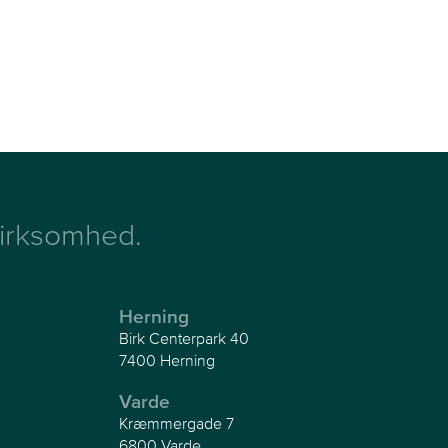
 virksomhed.
Herning
Birk Centerpark 40
7400 Herning
Varde
Kræmmergade 7
6800 Varde