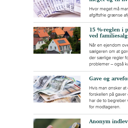
Hvor meget må man g
afgiftsfrie grænse a
15 %-reglen i p
ved familiesal
Når en ejendom over
sælgeren om at gøre 
der særlige regler f
problemer – også ka
Gave og arvefo
Hvis man ønsker at o
forskellen på gaver
har de to begreber 
for modtageren.
Anonym indleve