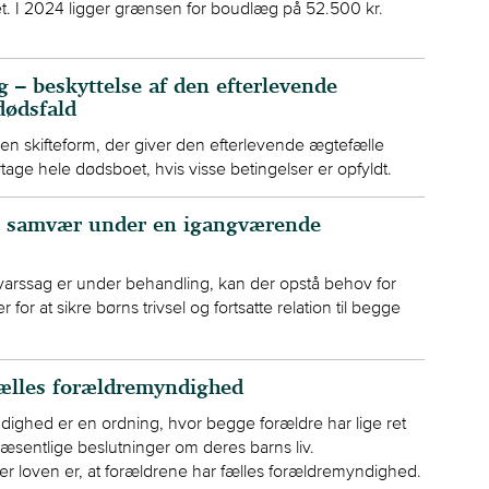
t. I 2024 ligger grænsen for boudlæg på 52.500 kr.
 – beskyttelse af den efterlevende
dødsfald
n skifteform, der giver den efterlevende ægtefælle
tage hele dødsboet, hvis visse betingelser er opfyldt.
s samvær under en igangværende
arssag er under behandling, kan der opstå behov for
r for at sikre børns trivsel og fortsatte relation til begge
ælles forældremyndighed
ighed er en ordning, hvor begge forældre har lige ret
e væsentlige beslutninger om deres barns liv.
r loven er, at forældrene har fælles forældremyndighed.