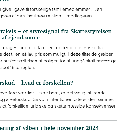
ive i gave til forskellige familiemedlemmer? Den
fgøres af den familiære relation til modtageren.
raksis – et styresignal fra Skattestyrelsen
g af ejendomme
drages inden for familien, er der ofte et ønske fra
det til en så lav pris som muligt. I dette tilfælde gælder
or prisfastsættelsen af boligen for at undgå skattemæssige
ldet 15 %-reglen.
rskud – hvad er forskellen?
verføre værdier til sine børn, er det vigtigt at kende
 og arveforskud. Selvom intentionen ofte er den samme,
vidt forskellige juridiske og skattemæssige konsekvenser
ring af våben i hele november 2024