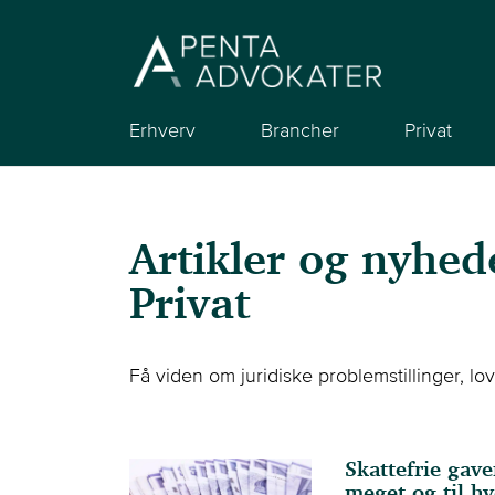
Erhverv
Brancher
Privat
Artikler og nyhe
Privat
Få viden om juridiske problemstillinger, l
Skattefrie gav
meget og til h