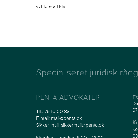
« Ældre artikler
Specialiseret juridisk rådg
PENTA ADVOKATER
Es
Do
67
Tlf.:
76 10 00 88
E-mail:
mail@penta.dk
K
Sikker mail:
sikkermail@penta.dk
Ko
60
Mandag – torsdag: 8.00 – 16.00