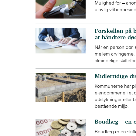
Mulighed for – anonym
ulovlig våbenbesidd
Forskellen på 
at håndtere dø
Når en person dør, 
mellem arvingerne. 
almindelige skiftefo
Midlertidige di
Kommunerne har plig
ejendommene i et g
udstykninger eller 
bestående miljø.
Boudlæg – en e
Boudlæg er en skift