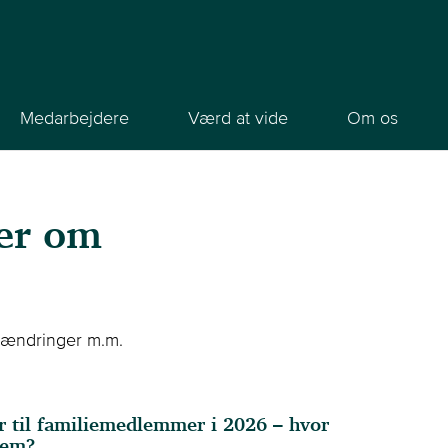
Medarbejdere
Værd at vide
Om os
der om
ovændringer m.m.
er til familiemedlemmer i 2026 – hvor
vem?