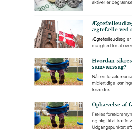
aktiver er begrænse
Ægtefælleudlæg
ægtefælle ved 
Ægtefælleudlæg er e
mulighed for at over
Hvordan sikre
samværssag?
Når en forældreansv
midlertidige løsninge
forældre.
Ophævelse af f
Fælles forældremynd
og pligt til at træff
Udgangspunktet efte