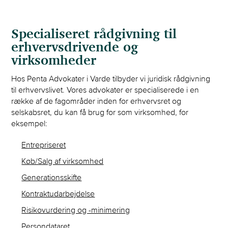
T:
76 11 00 23
T:
76 11 00 2
E:
boe@penta.dk
M:
29 37 50 
E:
tha@penta
Specialiseret rådgivning til
erhvervsdrivende og
virksomheder
Hos Penta Advokater i Varde tilbyder vi juridisk rådgivning
til erhvervslivet. Vores advokater er specialiserede i en
række af de fagområder inden for erhvervsret og
selskabsret, du kan få brug for som virksomhed, for
eksempel:
Entrepriseret
Køb/Salg af virksomhed
Generationsskifte
Kontraktudarbejdelse
Risikovurdering og -minimering
Persondataret