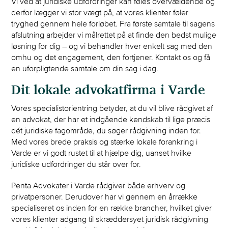
Vi ved at juridiske udfordringer kan føles overvældende og
derfor lægger vi stor vægt på, at vores klienter føler
tryghed gennem hele forløbet. Fra første samtale til sagens
afslutning arbejder vi målrettet på at finde den bedst mulige
løsning for dig – og vi behandler hver enkelt sag med den
omhu og det engagement, den fortjener. Kontakt os og få
en uforpligtende samtale om din sag i dag.
Dit lokale advokatfirma i Varde
Vores specialistorientring betyder, at du vil blive rådgivet af
en advokat, der har et indgående kendskab til lige præcis
dét juridiske fagområde, du søger rådgivning inden for.
Med vores brede praksis og stærke lokale forankring i
Varde er vi godt rustet til at hjælpe dig, uanset hvilke
juridiske udfordringer du står over for.
Penta Advokater i Varde rådgiver både erhverv og
privatpersoner. Derudover har vi gennem en årrække
specialiseret os inden for en række brancher, hvilket giver
vores klienter adgang til skræddersyet juridisk rådgivning