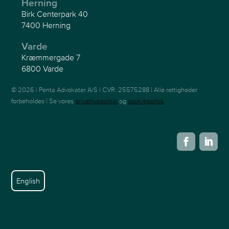
Herning
Birk Centerpark 40
7400 Herning
Varde
Kræmmergade 7
6800 Varde
© 2026 | Penta Advokater A/S | CVR: 25575288 | Alle rettigheder
forbeholdes | Se vores
privatlivspolitik
og
cookiepolitik
English