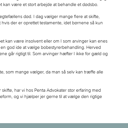
t kan være et stort arbejde at behandle et dødsbo.
ægtefællens død. I dag vælger mange flere at skifte,
 hvis der er oprettet testamente, idet børnene så kun
oet kan være insolvent eller om I som arvinger kan enes
t en god ide at vælge bobestyrerbehandling. Herved
ne går rigtigt til. Som arvinger hæfter I ikke for gæld og
kifte, som mange vælger, da man så selv kan træffe alle
skifte, har vi hos Penta Advokater stor erfaring med
orm, og vi hjælper jer gerne til at vælge den rigtige