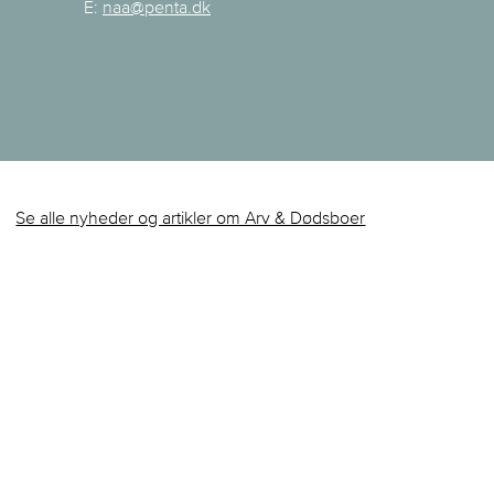
E:
naa@penta.dk
Se alle nyheder og artikler om Arv & Dødsboer