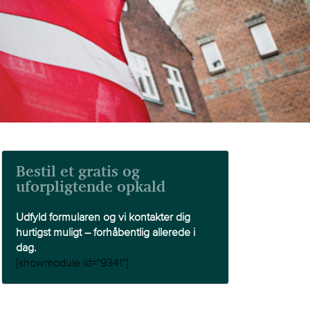
Bestil et gratis og
uforpligtende opkald
Udfyld formularen og vi kontakter dig
hurtigst muligt – forhåbentlig allerede i
dag.
[showmodule id="9341"]