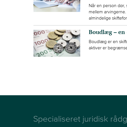
Når en person dør, 
mellem arvingerne. 
almindelige skiftefo
Boudlæg – en 
Boudlæg er en skift
aktiver er begrænse
Specialiseret juridisk rådg