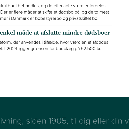
skal boet behandles, og de efterladte værdier fordeles
Der er flere måder at skifte et dødsbo på, og de to mest
rmer i Danmark er bobestyrerbo og privatskiftet bo.
enkel måde at afslutte mindre dødsboer
eform, der anvendes i tilfælde, hvor værdien af afdødes
t. I 2024 ligger grænsen for boudlæg på 52.500 kr.
ivning, siden 1905, til dig eller din