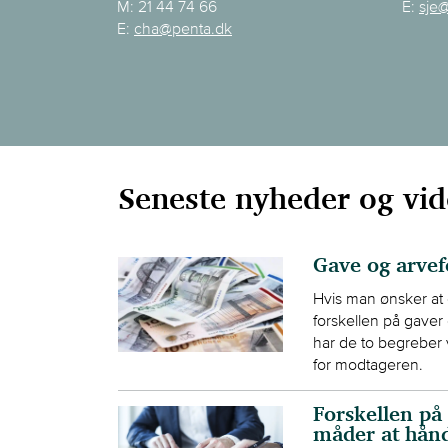
M:
21 44 74 66
E:
sje
E:
cha@penta.dk
Seneste nyheder og vi
Gave og arvef
Hvis man ønsker at o
forskellen på gaver
har de to begreber 
for modtageren.
Forskellen på 
måder at hån