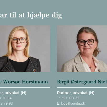
r til at hjælpe dig
e Worsøe Horstmann
Birgit Østergaard Nie
er, advokat (H)
Partner, advokat (H)
6 18 34
T:
76 11 00 23
43 79 93
E:
boe@penta.dk