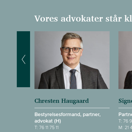
Vores advokater står kla
Chresten Haugaard
Sign
Bestyrelsesformand, partner,
Partn
advokat (H)
T:
76 9
T:
76 11 75 11
M:
21 