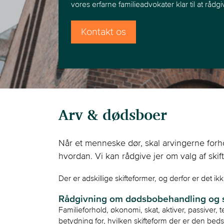
vores erfarne familieadvokater klar til at rådgi
Kontakt os
Arv & dødsboer
Når et menneske dør, skal arvingerne forhold
hvordan. Vi kan rådgive jer om valg af skif
Der er adskillige skifteformer, og derfor er det ik
Rådgivning om dødsbobehandling og s
Familieforhold, økonomi, skat, aktiver, passiver,
betydning for, hvilken skifteform der er den bedst