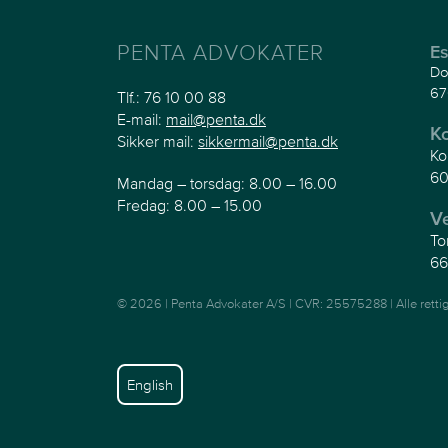
PENTA ADVOKATER
Es
Do
67
Tlf.:
76 10 00 88
E-mail:
mail@penta.dk
K
Sikker mail:
sikkermail@penta.dk
Ko
60
Mandag – torsdag: 8.00 – 16.00
Fredag: 8.00 – 15.00
V
To
66
© 2026 | Penta Advokater A/S | CVR: 25575288 | Alle retti
English