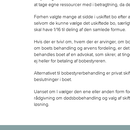
at tage egne ressourcer med i betragtning, da de
Førhen valgte mange at sidde i uskiftet bo efter 
selvom de kunne vælge det uskiftede bo, særligt
skal have 1/16 til deling af den samlede formue.
Hvis der er tvivl om, hvem der er arvinger, om b
om boets behandling og arvens fordeling, er de
behandles boet af en advokat, som sikrer, at tinge
ej heller for betaling af bobestyreren.
Alternativet til bobestyrerbehandling er privat s
beslutninger i boet.
Uanset om I vælger den ene eller anden form for 
rådgivning om dødsbobehandling og valg af skiftef
løsning.