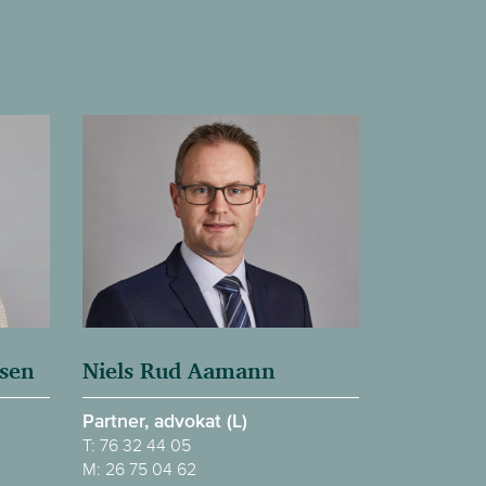
lsen
Niels Rud Aamann
Partner, advokat (L)
T:
76 32 44 05
M:
26 75 04 62