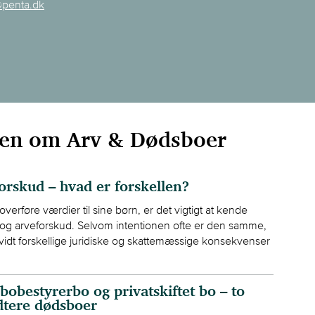
@penta.dk
den om Arv & Dødsboer
orskud – hvad er forskellen?
verføre værdier til sine børn, er det vigtigt at kende
 og arveforskud. Selvom intentionen ofte er den samme,
vidt forskellige juridiske og skattemæssige konsekvenser
bobestyrerbo og privatskiftet bo – to
dtere dødsboer