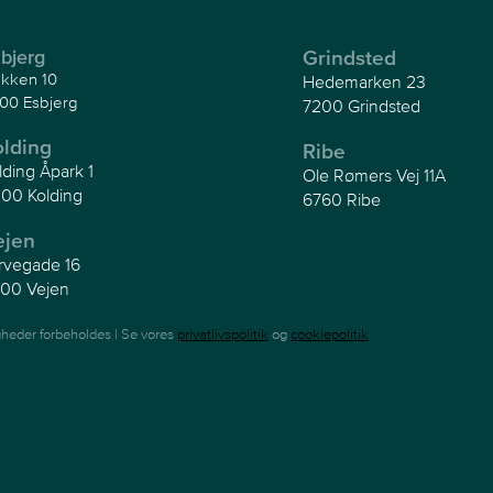
bjerg
Grindsted
kken 10
Hedemarken 23
00 Esbjerg
7200 Grindsted
olding
Ribe
lding Åpark 1
Ole Rømers Vej 11A
00 Kolding
6760 Ribe
ejen
rvegade 16
00 Vejen
gheder forbeholdes | Se vores
privatlivspolitik
og
cookiepolitik