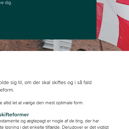
ve dig.
e sig til, om der skal skiftes og i så fald
teform.
ke altid let at vælge den mest optimale form.
kifteformer
 testamente og ægtepagt er nogle af de ting, der har
e løsning i det enkelte tilfælde. Derudover er det vigtigt