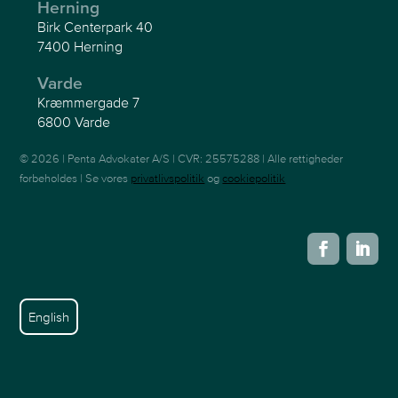
Herning
Birk Centerpark 40
7400 Herning
Varde
Kræmmergade 7
6800 Varde
© 2026 | Penta Advokater A/S | CVR: 25575288 | Alle rettigheder
forbeholdes | Se vores
privatlivspolitik
og
cookiepolitik
English