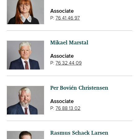
Associate
P:
76 41 46 97
Mikael Marstal
Associate
P:
76 32 44 09
Per Bovién Christensen
Associate
P:
76 88 13 02
Rasmus Schack Larsen