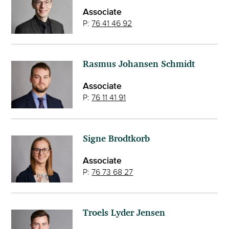
Associate
P:
76 41 46 92
Rasmus Johansen Schmidt
Associate
P:
76 11 41 91
Signe Brodtkorb
Associate
P:
76 73 68 27
Troels Lyder Jensen