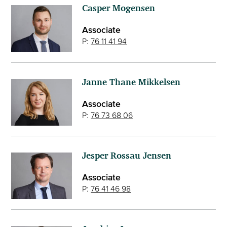
Casper Mogensen
Associate
P:
76 11 41 94
Janne Thane Mikkelsen
Associate
P:
76 73 68 06
Jesper Rossau Jensen
Associate
P:
76 41 46 98