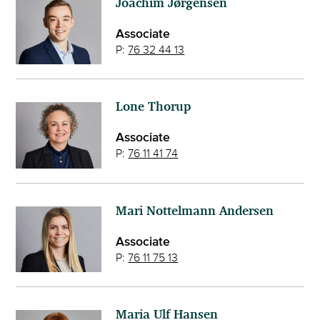
Joachim Jørgensen
Associate
P:
76 32 44 13
Lone Thorup
Associate
P:
76 11 41 74
Mari Nottelmann Andersen
Associate
P:
76 11 75 13
Maria Ulf Hansen