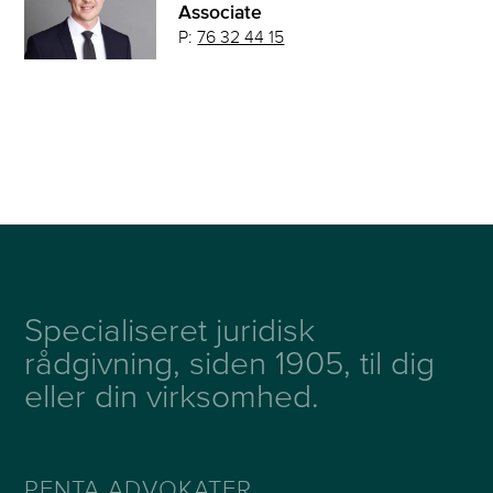
Associate
P:
76 32 44 15
Specialiseret juridisk
rådgivning, siden 1905, til dig
eller din virksomhed.
PENTA ADVOKATER