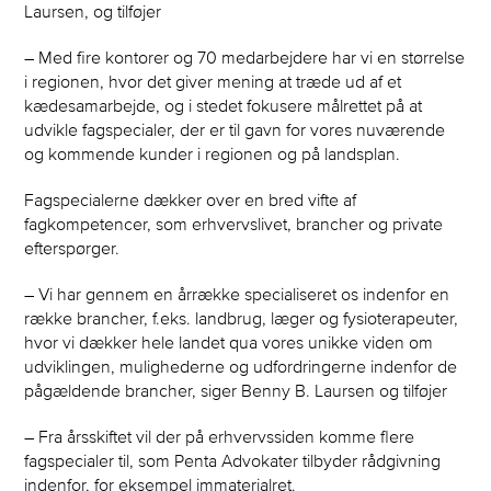
Laursen, og tilføjer
– Med fire kontorer og 70 medarbejdere har vi en størrelse
i regionen, hvor det giver mening at træde ud af et
kædesamarbejde, og i stedet fokusere målrettet på at
udvikle fagspecialer, der er til gavn for vores nuværende
og kommende kunder i regionen og på landsplan.
Fagspecialerne dækker over en bred vifte af
fagkompetencer, som erhvervslivet, brancher og private
efterspørger.
– Vi har gennem en årrække specialiseret os indenfor en
række brancher, f.eks. landbrug, læger og fysioterapeuter,
hvor vi dækker hele landet qua vores unikke viden om
udviklingen, mulighederne og udfordringerne indenfor de
pågældende brancher, siger Benny B. Laursen og tilføjer
– Fra årsskiftet vil der på erhvervssiden komme flere
fagspecialer til, som Penta Advokater tilbyder rådgivning
indenfor, for eksempel immaterialret.