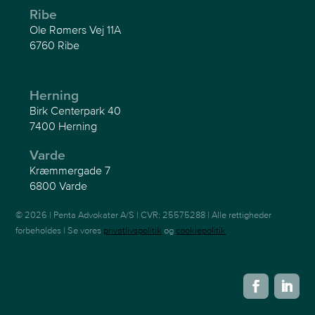
Ribe
Ole Rømers Vej 11A
6760 Ribe
Herning
Birk Centerpark 40
7400 Herning
Varde
Kræmmergade 7
6800 Varde
© 2026 | Penta Advokater A/S | CVR: 25575288 | Alle rettigheder
forbeholdes | Se vores
privatlivspolitik
og
cookiepolitik