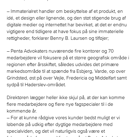
– Immaterialret handler om beskyttelse af et produkt, en
idé, et design eller lignende, og den støt stigende brug af
digitale medier og internettet har bevirket, at det er endnu
vigtigere end tidligere at have fokus på sine immaterielle
rettigheder, forklarer Benny B. Laursen og tilføjer;
– Penta Advokaters nuværende fire kontorer og 70
medarbejdere vil fokusere på et større geografisk område i
regionen efter årsskiftet, således udvides det primære
markedsområde til at spænde fra Esbjerg, Varde, op over
Grindsted, øst på over Vejle, Fredericia og Middelfart samt
sydpå til Haderslev-området.
Direktøren lægger heller ikke skjul på, at der kan komme
flere medarbejdere og flere nye fagspecialer til i de
kommende år.
– For at kunne rådgive vores kunder bedst muligt er vi
løbende på udkig efter dygtige medarbejdere med
specialviden, og det vil naturligvis også være et