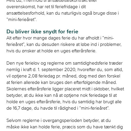
overenskomst, har ret til feriefridage i dit
ansættelsesforhold, kan du naturligvis også bruge disse i
”mini-ferieåret”.
Du bliver ikke snydt for ferie
Alt efter hvor mange dages ferie du har afholdt i ”mini-
ferieåret”, kan du desuden risikere at løbe ind i problemer,
hvis du ønsker at holde en uges efterårsferie.
Den nye ferielov og reglerne om samtidighedsferie træder
nemlig i kraft d. 1. september 2020, hvorefter du, som altid,
vil optjene 2,08 feriedag pr. måned, dog med den forskel
at ferien allerede kan bruges den efterfølgende måned.
Skolernes efterårsferie ligger placeret midt i oktober, hvilket
betyder, at du ikke kan nå at optjene nok feriedage til at
holde en uges efterårsferie, hvis du samtidig har brugt alle
de 16,7 dage, du havde til rådighed i ”mini-ferieåret”.
Selvom reglerne i overgangsperioden betyder, at du
måske ikke kan holde ferie, præcis som du have tænkt dig