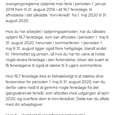
overgangsreglerne optjente man ferie i perioden 1. januar
2019 frem til 31. august 2019, i alt 16,7 feriedage, til
afholdelse i det såkaldte ”mini-ferieår” fra 1. maj 2020 til 31.
august 2020.
Hvis du har arbejdet i optjeningsperioden, har du således
optjent 16,7 feriedage, som kan afholdes i perioden 1. maj til
31. august 2020, herunder i sommerferien. I perioden 1.
maj til 31. august ligger også flere helligdage, blandt andet
Kr. Himmelfart og pinsen, så hvis du har for vane at holde
nogle ekstra feriedage i den forbindelse, bliver det svært at
få feriedagene til også at række til 3 ugers sommerferie.
Hvis 16,7 feriedage ikke er tilstrækkeligt til at dække dine
ferieønsker for perioden 1. maj til 31. august 2020, kan du
derfor være nødt til at gemme nogle feriedage fra det
igangværende ferieår, som afsluttes med udgangen af april
2020, og overføre dem til mini-ferieåret. Dette kan du aftale
med din arbejdsgiver.
Hvis du, i henhold til ansættelseskontrakt eller