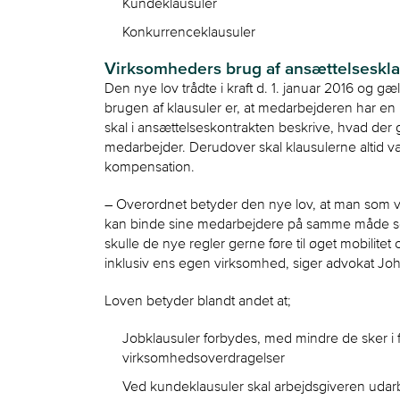
Kundeklausuler
Konkurrenceklausuler
Virksomheders brug af ansættelseskl
Den nye lov trådte i kraft d. 1. januar 2016 og 
brugen af klausuler er, at medarbejderen har en ”h
skal i ansættelseskontrakten beskrive, hvad der 
medarbejder. Derudover skal klausulerne altid vær
kompensation.
– Overordnet betyder den nye lov, at man som vi
kan binde sine medarbejdere på samme måde som 
skulle de nye regler gerne føre til øget mobilitet
inklusiv ens egen virksomhed, siger advokat Jo
Loven betyder blandt andet at;
Jobklausuler forbydes, med mindre de sker i
virksomhedsoverdragelser
Ved kundeklausuler skal arbejdsgiveren udarbe