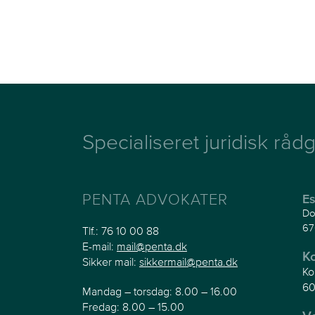
Specialiseret juridisk rådg
PENTA ADVOKATER
Es
Do
67
Tlf.:
76 10 00 88
E-mail:
mail@penta.dk
K
Sikker mail:
sikkermail@penta.dk
Ko
60
Mandag – torsdag: 8.00 – 16.00
Fredag: 8.00 – 15.00