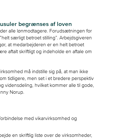
ausuler begrænses af loven
gælder alle lønmodtagere. Forudsætningen for
elt særligt betroet stilling”. Arbejdsgiveren
gør, at medarbejderen er en helt betroet
e aftalt skriftligt og indeholde en aftale om
rksomhed må indstille sig på, at man ikke
tidligere, men set i et bredere perspektiv
 og vidensdeling, hvilket kommer alle til gode,
hnny Norup.
 forbindelse med vikarvirksomhed og
jde en skriftlig liste over de virksomheder,