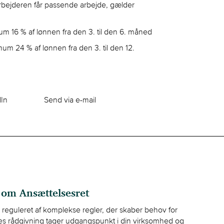
rbejderen får passende arbejde, gælder
m 16 % af lønnen fra den 3. til den 6. måned
m 24 % af lønnen fra den 3. til den 12.
dIn
Send via e-mail
 om Ansættelsesret
reguleret af komplekse regler, der skaber behov for
ores rådgivning tager udgangspunkt i din virksomhed og