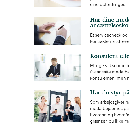
dine udfordringer.
Har dine meda
ansættelsesko
Et servicecheck og 
kontrakten altid lev
Konsulent ell
Mange virksomheder
fastansatte medarbe
konsulenten, men h
Har du styr på
Som arbejdsgiver har 
medarbejdernes pau
hvordan og hvornår 
grænser, du ikke må