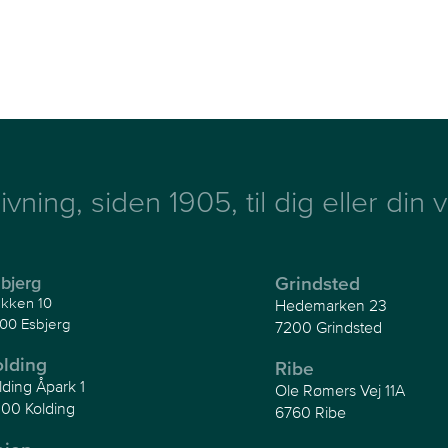
ivning, siden 1905, til dig eller din
bjerg
Grindsted
kken 10
Hedemarken 23
00 Esbjerg
7200 Grindsted
olding
Ribe
lding Åpark 1
Ole Rømers Vej 11A
00 Kolding
6760 Ribe