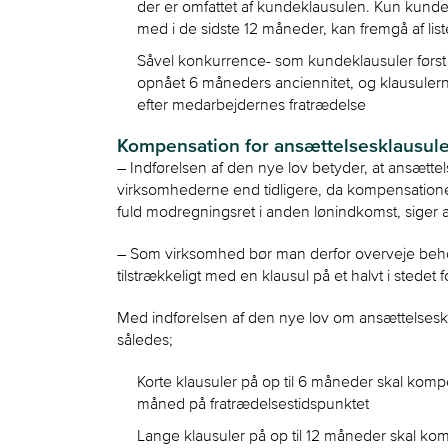
der er omfattet af kundeklausulen. Kun kund
med i de sidste 12 måneder, kan fremgå af lis
Såvel konkurrence- som kundeklausuler førs
opnået 6 måneders anciennitet, og klausuler
efter medarbejdernes fratrædelse
Kompensation for ansættelsesklausule
– Indførelsen af den nye lov betyder, at ansættel
virksomhederne end tidligere, da kompensatione
fuld modregningsret i anden lønindkomst, siger 
– Som virksomhed bør man derfor overveje behov
tilstrækkeligt med en klausul på et halvt i stedet fo
Med indførelsen af den nye lov om ansættelsesk
således;
Korte klausuler på op til 6 måneder skal ko
måned på fratrædelsestidspunktet
Lange klausuler på op til 12 måneder skal k