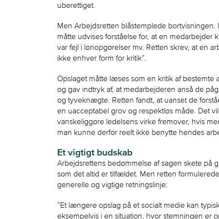
uberettiget.
Men Arbejdsretten blåstemplede bortvisningen. In
måtte udvises forståelse for, at en medarbejder k
var fejl i lønopgørelser mv. Retten skrev, at en ar
ikke enhver form for kritik”.
Opslaget måtte læses som en kritik af bestemte a
og gav indtryk af, at medarbejderen anså de p
og tyveknægte. Retten fandt, at uanset de forståel
en uacceptabel grov og respektløs måde. Det vil
vanskeliggøre ledelsens virke fremover, hvis me
man kunne derfor reelt ikke benytte hendes arbej
Et vigtigt budskab
Arbejdsrettens bedømmelse af sagen skete på 
som det altid er tilfældet. Men retten formuler
generelle og vigtige retningslinje:
”Et længere opslag på et socialt medie kan typisk
eksempelvis i en situation, hvor stemningen er 