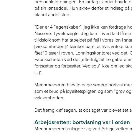
personaleforeningen. En lørdag i januar havde 
på sin lønseddel. Hun skrev derfor et indlæg p
blandt andet stod:
”Der er 4 ”egenskaber”, jeg ikke kan fordrage
Nassere. Tyveknægte. Jeg kan i hvert fald få øje
tillidsfolk som har arbejdet på fejl i vores løn i snar
[virksomheden]? Tænker bare, at hvis vi ikke kun
fået 10 tæer i røven. Lønningskontoret ved det. 
Fabrikschefen ved det [efterfulgt af tre gabe-em
fortsætter og fortsætter. Ved sgu’ ikke om jeg ska
(…)”.
Medarbejderen blev to dage senere bortvist med 
som et brud på loyalitetspligten og som ”grov og 
virksomheden.
Det fremgik af sagen, at opslaget var blevet set a
Arbejdsretten: bortvisning var i orden
Medarbejderen anlagde sag ved Arbejdsretten m