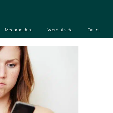
Medarbejdere
Værd at vide
Om os