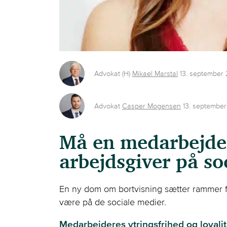
Advokat (H)
Mikael Marstal
13. september
Advokat
Casper Mogensen
13. septembe
Må en medarbejder 
arbejdsgiver på so
En ny dom om bortvisning sætter rammer f
være på de sociale medier.
Medarbejderes ytringsfrihed og loyalit