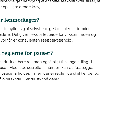
løbende gennemgang af ansættelseskontrakter sikrer, at
er op til gældende krav,
er lønmodtager?
 benytter sig af selvstændige konsulenter fremfor
jdere. Det giver fleksibilitet både for virksomheden og
vornår er konsulenten reelt selvstændig?
 reglerne for pauser?
du ikke bare ret, men også pligt til at tage stilling til
ser. Med ledelsesretten i hånden kan du fastlægge,
pauser afholdes – men der er regler, du skal kende, og
 overskride. Har du styr på dem?