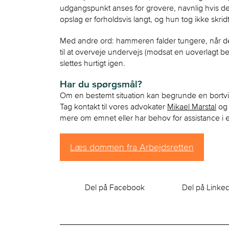
udgangspunkt anses for grovere, navnlig hvis det
opslag er forholdsvis langt, og hun tog ikke skridt t
Med andre ord: hammeren falder tungere, når der e
til at overveje undervejs (modsat en uoverlagt b
slettes hurtigt igen.
Har du spørgsmål?
Om en bestemt situation kan begrunde en bortvis
Tag kontakt til vores advokater
Mikael Marstal
o
mere om emnet eller har behov for assistance i 
Læs dommen fra Arbejdsretten
Del på Facebook
Del på Linke