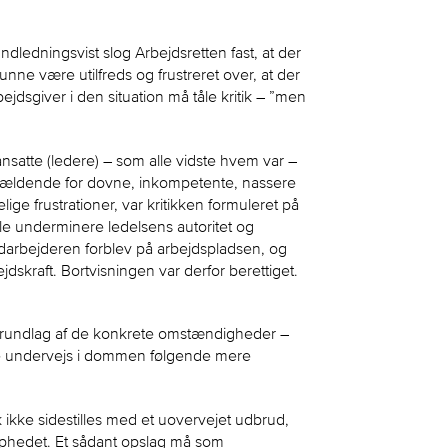
dledningsvist slog Arbejdsretten fast, at der
unne være utilfreds og frustreret over, at der
bejdsgiver i den situation må tåle kritik – ”men
nsatte (ledere) – som alle vidste hvem var –
ågældende for dovne, inkompetente, nassere
ige frustrationer, var kritikken formuleret på
le underminere ledelsens autoritet og
darbejderen forblev på arbejdspladsen, og
dskraft. Bortvisningen var derfor berettiget.
grundlag af de konkrete omstændigheder –
ede undervejs i dommen følgende mere
 ikke sidestilles med et uovervejet udbrud,
ophedet. Et sådant opslag må som