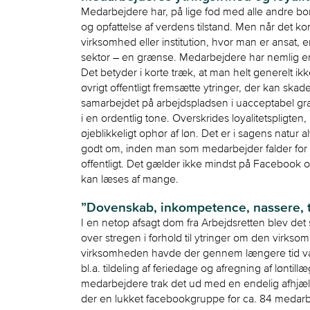
Medarbejdere har, på lige fod med alle andre borge
og opfattelse af verdens tilstand. Men når det k
virksomhed eller institution, hvor man er ansat, 
sektor – en grænse. Medarbejdere har nemlig en l
Det betyder i korte træk, at man helt generelt ikk
øvrigt offentligt fremsætte ytringer, der kan sk
samarbejdet på arbejdspladsen i uacceptabel grad
i en ordentlig tone. Overskrides loyalitetspligten
øjeblikkeligt ophør af løn. Det er i sagens natur a
godt om, inden man som medarbejder falder for fris
offentligt. Det gælder ikke mindst på Facebook o
kan læses af mange.
”Dovenskab, inkompetence, nassere,
I en netop afsagt dom fra Arbejdsretten blev det s
over stregen i forhold til ytringer om den virkso
virksomheden havde der gennem længere tid været 
bl.a. tildeling af feriedage og afregning af lønti
medarbejdere trak det ud med en endelig afhjæ
der en lukket facebookgruppe for ca. 84 meda