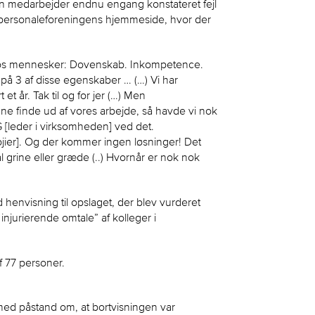
en medarbejder endnu engang konstateret fejl
å personaleforeningens hjemmeside, hvor der
 hos mennesker: Dovenskab. Inkompetence.
 på 3 af disse egenskaber … (…) Vi har
t et år. Tak til og for jer (…) Men
ne finde ud af vores arbejde, så havde vi nok
G [leder i virksomheden] ved det.
ojier]. Og der kommer ingen løsninger! Det
l grine eller græde (..) Hvornår er nok nok
henvisning til opslaget, der blev vurderet
injurierende omtale” af kolleger i
f 77 personer.
ed påstand om, at bortvisningen var