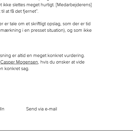
 ikke slettes meget hurtigt. [Medarbejderens]
il at få det fjernet”.
r tale om et skriftligt opslag, som der er tid
emærkning i en presset situation), og som ikke
ning er altid en meget konkret vurdering.
g
Casper Mogensen
, hvis du ønsker at vide
en konkret sag.
dIn
Send via e-mail