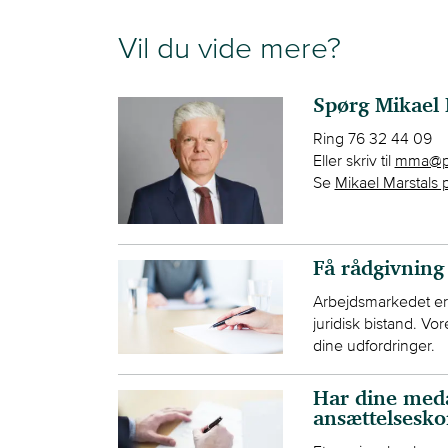
Vil du vide mere?
Spørg Mikael 
Ring 76 32 44 09
Eller skriv til
mma@pe
Se
Mikael Marstals p
Få rådgivning
Arbejdsmarkedet er 
juridisk bistand. V
dine udfordringer.
Har dine meda
ansættelsesko