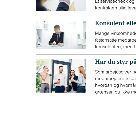
Et servicecheck og 
kontrakten altid lev
Konsulent ell
Mange virksomheder
fastansatte medarbe
konsulenten, men h
Har du styr på
Som arbejdsgiver har 
medarbejdernes pau
hvordan og hvornår 
grænser, du ikke må