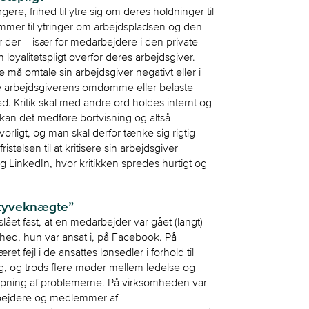
re, frihed til ytre sig om deres holdninger til
ommer til ytringer om arbejdspladsen og den
er der – især for medarbejdere i den private
oyalitetspligt overfor deres arbejdsgiver.
e må omtale sin arbejdsgiver negativt eller i
ade arbejdsgiverens omdømme eller belaste
. Kritik skal med andre ord holdes internt og
, kan det medføre bortvisning og altså
lvorligt, og man skal derfor tænke sig rigtig
telsen til at kritisere sin arbejdsgiver
g LinkedIn, hvor kritikken spredes hurtigt og
 tyveknægte”
lået fast, at en medarbejder var gået (langt)
mhed, hun var ansat i, på Facebook. På
fejl i de ansattes lønsedler i forhold til
llæg, og trods flere møder mellem ledelse og
lpning af problemerne. På virksomheden var
rbejdere og medlemmer af