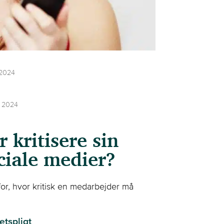
 2024
r 2024
kritisere sin
ciale medier?
or, hvor kritisk en medarbejder må
etspligt