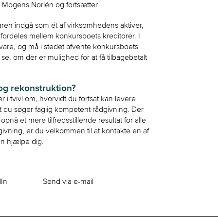
at Mogens Norlén og fortsætter
aren indgå som ét af virksomhedens aktiver,
 fordeles mellem konkursboets kreditorer. I
n vare, og må i stedet afvente konkursboets
se, om der er mulighed for at få tilbagebetalt
og rekonstruktion?
 i tvivl om, hvorvidt du fortsat kan levere
, at du søger faglig kompetent rådgivning. Der
å et mere tilfredsstillende resultat for alle
givning, er du velkommen til at kontakte en af
an hjælpe dig.
dIn
Send via e-mail