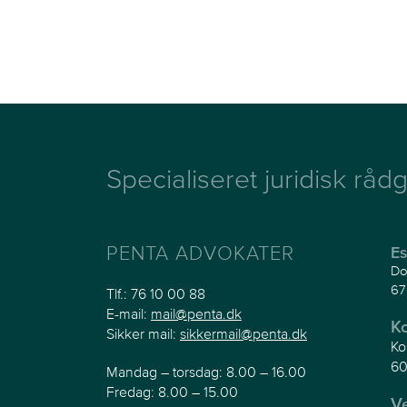
Specialiseret juridisk rådg
PENTA ADVOKATER
Es
Do
67
Tlf.:
76 10 00 88
E-mail:
mail@penta.dk
K
Sikker mail:
sikkermail@penta.dk
Ko
60
Mandag – torsdag: 8.00 – 16.00
Fredag: 8.00 – 15.00
V