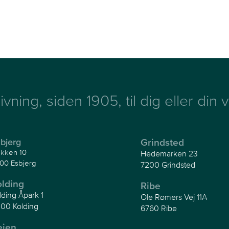
ivning, siden 1905, til dig eller din
bjerg
Grindsted
kken 10
Hedemarken 23
00 Esbjerg
7200 Grindsted
olding
Ribe
lding Åpark 1
Ole Rømers Vej 11A
00 Kolding
6760 Ribe
ejen