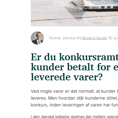
Partner, advokat (H)
Mogens Norlén
16. a
Er du konkursramt
kunder betalt for 
leverede varer?
Ved nogle varer er det normalt, at kunder b
leveres. Men hvordan står kunderne stille
konkurs, inden leveringen af varen har fun
I den danske købelov skelnes der mellem spec