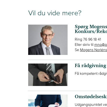
Vil du vide mere?
Spørg Mogens 
Konkurs/Reko
Ring 76 96 18 41
Eller skriv til
mno@pe
Se
Mogens Norléns 
Få rådgivning
Få kompetent rådgiv
Omstødelsesk
Udgangspunktet ved 