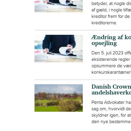
betyder, at nogle di
af gæld, i nogle til
kreditor frem for de 
kreditorerne.
Ændring af k
opsejling
Den 5. juli 2023 offe
eksisterende regler 
opsummere de væsen
konkurskarantænere
Danish Crown
andelshaverko
Penta Advokater har 
sag om, hvorvidt de
skyldner igen, for a
den nye bestemmelse 