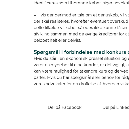
identificeres som tilhørende køber, siger advok
– Hvis der derimod er tale om et genuskøb, vil v
der skal realiseres, hvorefter eventuelt overskud
dette tilfælde vil køber således ikke kunne få si
afvikling sammen med de øvrige kreditorer for at 
beløbet helt eller delvist.
Spørgsmål i forbindelse med konkurs 
Hvis du står i en økonomisk presset situation og er
varer eller ydelser til dine kunder, er det vigtigt
kan være mulighed for at ændre kurs og derved opn
parter. Hvis du har spørgsmål eller behov for råd
vores advokater for en drøftelse af, hvordan vi k
Del på Facebook
Del på Linke