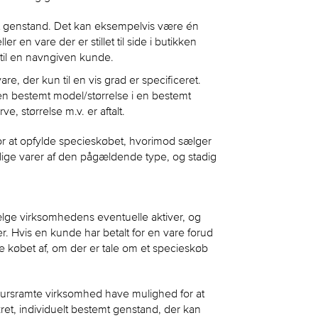
mt genstand. Det kan eksempelvis være én
 en vare der er stillet til side i butikken
 til en navngiven kunde.
e, der kun til en vis grad er specificeret.
en bestemt model/størrelse i en bestemt
e, størrelse m.v. er aftalt.
r at opfylde specieskøbet, hvorimod sælger
lige varer af den pågældende type, og stadig
ælge virksomhedens eventuelle aktiver, og
. Hvis en kunde har betalt for en vare forud
de købet af, om der er tale om et specieskøb
nkursramte virksomhed have mulighed for at
kret, individuelt bestemt genstand, der kan