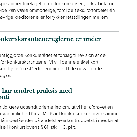
spositioner foretaget forud for konkursen, f.eks. betaling
fælde kan være omstødelige, fordi de f.eks. forfordeler én
øvrige kreditorer eller forrykker retsstillingen mellem
onkurskarantænereglerne er under
ntliggjorde Konkursrådet et forslag til revision af de
for konkurskarantæne. Vi vil i denne artikel kort
tligste foreslåede ændringer til de nuværende
gler.
 har ændret praksis med
nti
tidligere udsendt orientering om, at vi har afprøvet en
r var mulighed for at få afsagt konkursdekret over samme
t få indeståender på andelshaverkonti udbetalt i medfør af
i konkurslovens § 61, stk. 1, 3. pkt.