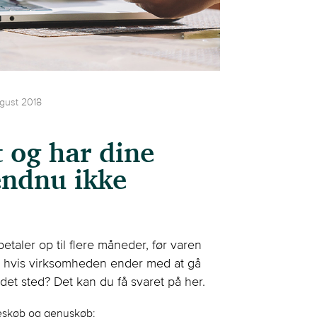
ugust 2018
 og har dine
endnu ikke
etaler op til flere måneder, før varen
t, hvis virksomheden ender med at gå
det sted? Det kan du få svaret på her.
ieskøb og genuskøb: