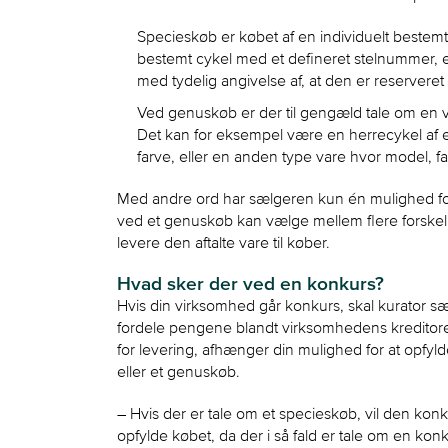
Specieskøb er købet af en individuelt beste
bestemt cykel med et defineret stelnummer, eller
med tydelig angivelse af, at den er reserveret
Ved genuskøb er der til gengæld tale om en var
Det kan for eksempel være en herrecykel af 
farve, eller en anden type vare hvor model, farv
Med andre ord har sælgeren kun én mulighed fo
ved et genuskøb kan vælge mellem flere forskel
levere den aftalte vare til køber.
Hvad sker der ved en konkurs?
Hvis din virksomhed går konkurs, skal kurator s
fordele pengene blandt virksomhedens kreditorer
for levering, afhænger din mulighed for at opfyl
eller et genuskøb.
– Hvis der er tale om et specieskøb, vil den ko
opfylde købet, da der i så fald er tale om en kon