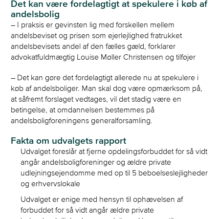
Det kan være fordelagtigt at spekulere i køb af
andelsbolig
– I praksis er gevinsten lig med forskellen mellem
andelsbeviset og prisen som ejerlejlighed fratrukket
andelsbevisets andel af den fælles gæld, forklarer
advokatfuldmægtig Louise Møller Christensen og tilføjer
– Det kan gøre det fordelagtigt allerede nu at spekulere i
køb af andelsboliger. Man skal dog være opmærksom på,
at såfremt forslaget vedtages, vil det stadig være en
betingelse, at omdannelsen bestemmes på
andelsboligforeningens generalforsamling.
Fakta om udvalgets rapport
Udvalget foreslår at fjerne opdelingsforbuddet for så vidt
angår andelsboligforeninger og ældre private
udlejningsejendomme med op til 5 beboelseslejligheder
og erhvervslokale
Udvalget er enige med hensyn til ophævelsen af
forbuddet for så vidt angår ældre private