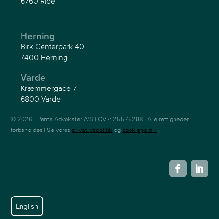
6760 Ribe
Herning
Birk Centerpark 40
7400 Herning
Varde
Kræmmergade 7
6800 Varde
© 2026 | Penta Advokater A/S | CVR: 25575288 | Alle rettigheder
forbeholdes | Se vores
privatlivspolitik
og
cookiepolitik
English