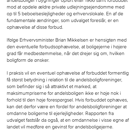
mod at opdele ældre private udlejningsejendomme med
op til 5 beboelseslejligheder og erhvervslokale. En af de
fundamentale ændringer, som udvalget foreslår, er en
ophævelse af disse forbud.
Ifølge Erhvervsminister Brian Mikkelsen er hensigten med
den eventuelle forbudsophævelse, at boligejerne i højere
grad får medbestemmelse, når det drejer sig om, hvilken
boligform de ønsker.
I praksis vil en eventuel ophævelse af forbuddet formentlig
få størst betydning i relation til de andelsboligforeninger,
som befinder sig i så attraktivt et marked, at
maksimumpriserne for andelsboligen ikke er høje nok i
forhold til den høje forespørgsel. Hvis forbuddet ophæves,
kan det derfor være en fordel for andelsboligforeninger at
omdanne boligerne til ejerlejligheder. Rapporten fra
udvalget fastslår da også, at en omdannelse i visse egne af
landet vil medføre en gevinst for andelsboligejerne.