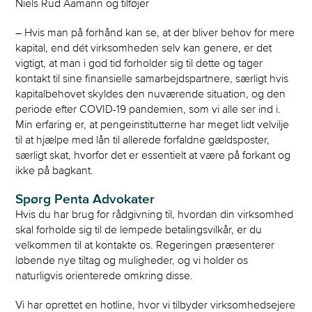
Niels Rud Aamann og tilføjer
– Hvis man på forhånd kan se, at der bliver behov for mere
kapital, end dét virksomheden selv kan genere, er det
vigtigt, at man i god tid forholder sig til dette og tager
kontakt til sine finansielle samarbejdspartnere, særligt hvis
kapitalbehovet skyldes den nuværende situation, og den
periode efter COVID-19 pandemien, som vi alle ser ind i.
Min erfaring er, at pengeinstitutterne har meget lidt velvilje
til at hjælpe med lån til allerede forfaldne gældsposter,
særligt skat, hvorfor det er essentielt at være på forkant og
ikke på bagkant.
Spørg Penta Advokater
Hvis du har brug for rådgivning til, hvordan din virksomhed
skal forholde sig til de lempede betalingsvilkår, er du
velkommen til at kontakte os. Regeringen præsenterer
løbende nye tiltag og muligheder, og vi holder os
naturligvis orienterede omkring disse.
Vi har oprettet en hotline, hvor vi tilbyder virksomhedsejere