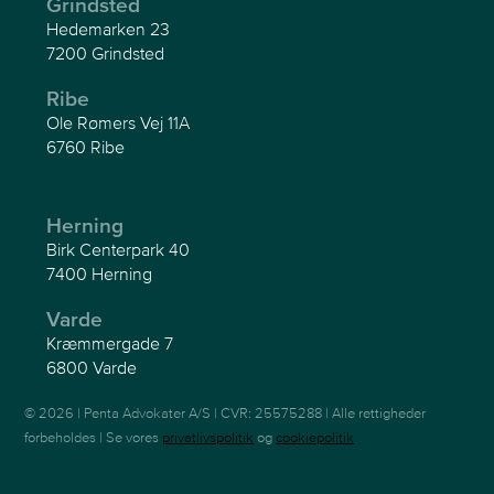
Grindsted
Hedemarken 23
7200 Grindsted
Ribe
Ole Rømers Vej 11A
6760 Ribe
Herning
Birk Centerpark 40
7400 Herning
Varde
Kræmmergade 7
6800 Varde
© 2026 | Penta Advokater A/S | CVR: 25575288 | Alle rettigheder
forbeholdes | Se vores
privatlivspolitik
og
cookiepolitik