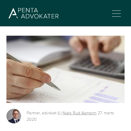
Partner, advokat (L)
Niels Rud Aamann
27. marts
2020