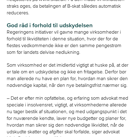
straks øges, da betalingen af B-skat således automatisk
reduceres.
God råd i forhold til udskydelsen
Regeringens initiativer vil gavne mange virksomheder i
forhold til likviditeten i denne situation, hvor der for de
flestes vedkommende ikke er den samme pengestrøm
som før landets delvise nedlukning.
Som virksomhed er det imidlertid vigtigt at huske på, at der
er tale om en udskydelse og ikke en fritagelse. Derfor bør
man allerede nu have en plan for, hvordan man sikrer den
nødvendige kapital, når den nye betalingsfrist nærmer sig.
– Det er efter min opfattelse, og erfaring som advokat med
speciale i insolvensret, vigtigt, at virksomhederne allerede
nu tager bestik af situationen, og med udgangspunkt i det
for nuværende kendte, laver nye budgetter og planer for,
hvordan man sikrer sig den nødvendige likviditet, når de
udskudte skatter og afgifter skal forfalde, siger advokat