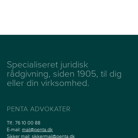
Specialiseret juridisk
rådgivning, siden 1905, til dig
eller din virksomhed.
PENTA ADVOKATER
Tlf.:
76 10 00 88
E-mail:
mail@penta.dk
Sikker mail:
sikkermail@penta.dk